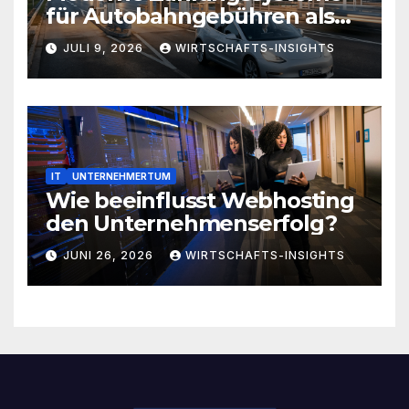
für Autobahngebühren als
Weg zur Optimierung von
JULI 9, 2026
WIRTSCHAFTS-INSIGHTS
Geschäftsreisezeiten
IT
UNTERNEHMERTUM
Wie beeinflusst Webhosting
den Unternehmenserfolg?
JUNI 26, 2026
WIRTSCHAFTS-INSIGHTS