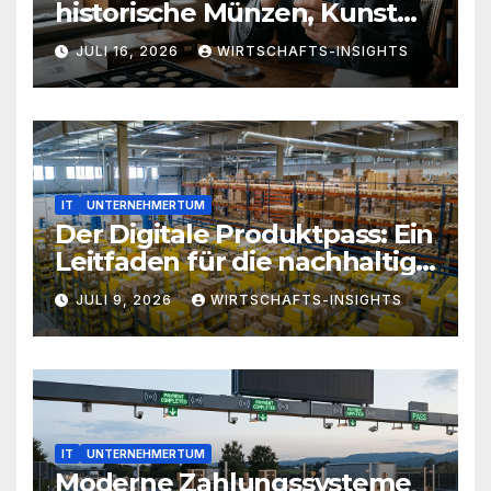
historische Münzen, Kunst
und Antiquitäten eine
JULI 16, 2026
WIRTSCHAFTS-INSIGHTS
zeitlose Ergänzung für jedes
Portfolio sind
IT
UNTERNEHMERTUM
Der Digitale Produktpass: Ein
Leitfaden für die nachhaltige
Wirtschaft von morgen
JULI 9, 2026
WIRTSCHAFTS-INSIGHTS
IT
UNTERNEHMERTUM
Moderne Zahlungssysteme