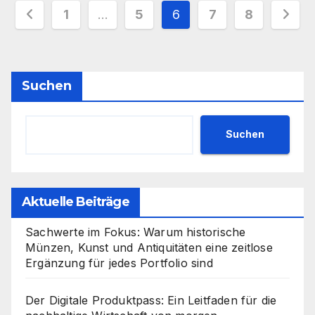
Seitennummerierung
1
…
5
6
7
8
der
Beiträge
Suchen
Suchen
Aktuelle Beiträge
Sachwerte im Fokus: Warum historische
Münzen, Kunst und Antiquitäten eine zeitlose
Ergänzung für jedes Portfolio sind
Der Digitale Produktpass: Ein Leitfaden für die