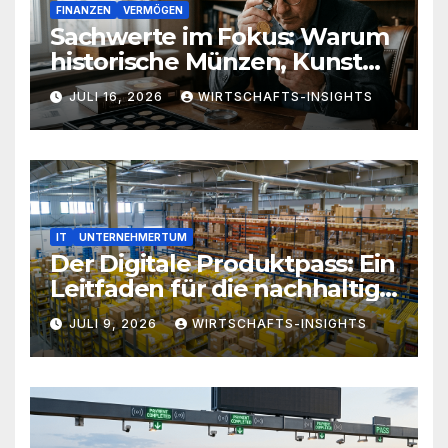
FINANZEN
VERMÖGEN
Sachwerte im Fokus: Warum
historische Münzen, Kunst
und Antiquitäten eine
JULI 16, 2026
WIRTSCHAFTS-INSIGHTS
zeitlose Ergänzung für jedes
Portfolio sind
IT
UNTERNEHMERTUM
Der Digitale Produktpass: Ein
Leitfaden für die nachhaltige
Wirtschaft von morgen
JULI 9, 2026
WIRTSCHAFTS-INSIGHTS