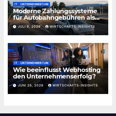
IT
UNTERNEHMERTUM
Moderne Zahlungssysteme
für Autobahngebühren als
Weg zur Optimierung von
JULI 9, 2026
WIRTSCHAFTS-INSIGHTS
Geschäftsreisezeiten
IT
UNTERNEHMERTUM
Wie beeinflusst Webhosting
den Unternehmenserfolg?
JUNI 26, 2026
WIRTSCHAFTS-INSIGHTS