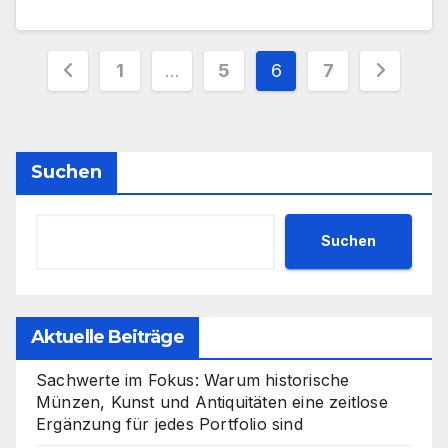
Seitennummerierung
1
…
5
6
7
der
Beiträge
Suchen
Suchen
Aktuelle Beiträge
Sachwerte im Fokus: Warum historische
Münzen, Kunst und Antiquitäten eine zeitlose
Ergänzung für jedes Portfolio sind