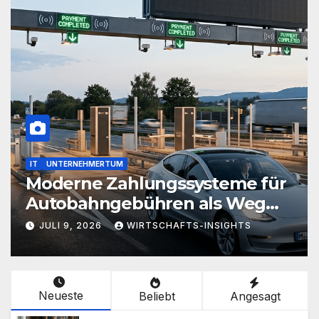
IT
UNTERNEHMERTUM
ngssysteme für
Wie beeinflusst 
ren als Weg
den Unternehmen
g von
CHAFTS-INSIGHTS
JUNI 26, 2026
WIRTSCH
eiten
Neueste
Beliebt
Angesagt