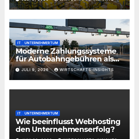
IT
UNTERNEHMERTUM
Moderne Zahlungssysteme
für Autobahngebühren als
Weg zur Optimierung von
JULI 9, 2026
WIRTSCHAFTS-INSIGHTS
Geschäftsreisezeiten
IT
UNTERNEHMERTUM
Wie beeinflusst Webhosting
den Unternehmenserfolg?