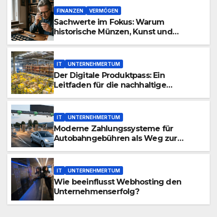
FINANZEN
VERMÖGEN
Sachwerte im Fokus: Warum
historische Münzen, Kunst und
Antiquitäten eine zeitlose Ergänzung
für jedes Portfolio sind
IT
UNTERNEHMERTUM
Der Digitale Produktpass: Ein
Leitfaden für die nachhaltige
Wirtschaft von morgen
IT
UNTERNEHMERTUM
Moderne Zahlungssysteme für
Autobahngebühren als Weg zur
Optimierung von
Geschäftsreisezeiten
IT
UNTERNEHMERTUM
Wie beeinflusst Webhosting den
Unternehmenserfolg?