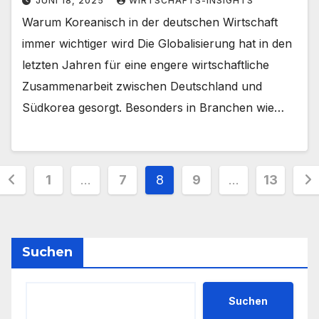
JUNI 18, 2025
WIRTSCHAFTS-INSIGHTS
Warum Koreanisch in der deutschen Wirtschaft
immer wichtiger wird Die Globalisierung hat in den
letzten Jahren für eine engere wirtschaftliche
Zusammenarbeit zwischen Deutschland und
Südkorea gesorgt. Besonders in Branchen wie…
Seitennummerierung
1
…
7
8
9
…
13
der
Beiträge
Suchen
Suchen