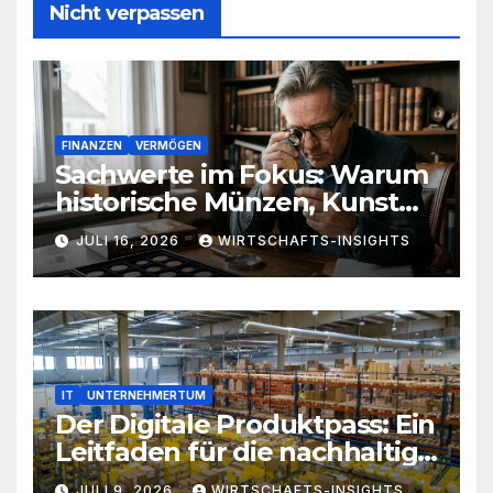
Nicht verpassen
FINANZEN
VERMÖGEN
Sachwerte im Fokus: Warum
historische Münzen, Kunst
und Antiquitäten eine
JULI 16, 2026
WIRTSCHAFTS-INSIGHTS
zeitlose Ergänzung für jedes
Portfolio sind
IT
UNTERNEHMERTUM
Der Digitale Produktpass: Ein
Leitfaden für die nachhaltige
Wirtschaft von morgen
JULI 9, 2026
WIRTSCHAFTS-INSIGHTS